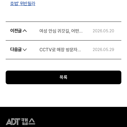
호법' 위반될라
이전글
여성 안심 귀갓길, 어떤
2026.05.20
보안 시스템이 필요할까?
다음글
CCTV로 매장 방문자
2026.05.29
분석까지? ADT캡스
뷰가드AI 피플카운팅
활용법 4가지
목록