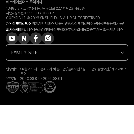
에스케이쉴더스 주식회사
13486 경기도 성남시 분당구 판교로 227번길 23, 4&5층
사업자등록번호 :
120-​86-​07747
COPYRIGHT © 2026 SK SHIELDUS. ALL RIGHTS RESERVED.
개인정보처리방침
위치기반서비스 이용약관
영상정보처리방침
신용정보활용체제공시
회사소개
SK쉴더스 윤리경영
채용정보
ESG경영
사업자등록증
뷰가드 웹관제 서비스
FAMILY SITE
인증범위 : SK쉴더스 대표 홈페이지 및 홈보안 / 물리보안 / 정보보안 / 융합보안 / 케어 서비스
운영
유효기간 : 2023.08.02 ~ 2026.08.01
상담 예약
카톡상담
전화상담