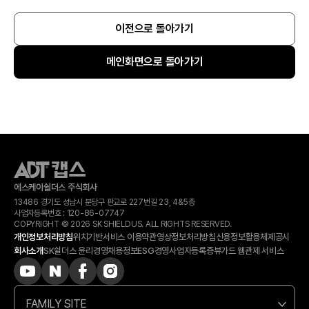
이전으로 돌아가기
메인화면으로 돌아가기
에스케이쉴더스 주식회사
13486 경기도 성남시 분당구 판교로 227번길 23, 4&5층
사업자등록번호 :
120-​86-​07747
COPYRIGHT © 2026 SK SHIELDUS. ALL RIGHTS RESERVED.
개인정보처리방침
위치기반서비스 이용약관
영상정보처리방침
신용정보활용체제공시
회사소개
SK쉴더스 윤리경영
채용정보
ESG경영
사업자등록증
뷰가드 웹관제 서비스
FAMILY SITE