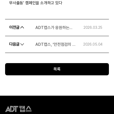
무사출동’ 캠페인을 소개하고 있다
이전글
ADT캡스가 응원하는
2026.03.25
KBO의 ‘지키는 힘’
그라운드 위 수비부터
다음글
ADT캡스, ‘안전점검의 날’
2026.05.04
일상을 지키는 보안까지
연계 안전 예방 활동... 현장
중심 안전관리 강화
목록