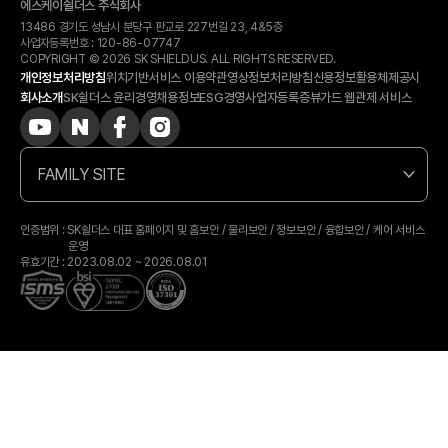
에스케이쉴더스 주식회사
13486 경기도 성남시 분당구 판교로 227번길 23, 4&5층
사업자등록번호 :
120-​86-​07747
COPYRIGHT © 2026 SK SHIELDUS. ALL RIGHTS RESERVED.
개인정보처리방침
위치기반서비스 이용약관
영상정보처리방침
신용정보활용체제공시
회사소개
SK쉴더스 윤리경영
채용정보
ESG경영
사업자등록증
뷰가드 웹관제 서비스
FAMILY SITE
인증범위 : SK쉴더스 대표 홈페이지 및 홈보안 / 물리보안 / 정보보안 / 융합보안 / 케어 서비스
운영
유효기간 : 2023.08.02 ~ 2026.08.01
상담 예약
카톡상담
전화상담