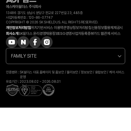
에스케이쉴더스 주식회사
13486 경기도 성남시 분당구 판교로 227번길 23, 4&5층
사업자등록번호 :
120-​86-​07747
COPYRIGHT © 2026 SK SHIELDUS. ALL RIGHTS RESERVED.
개인정보처리방침
위치기반서비스 이용약관
영상정보처리방침
신용정보활용체제공시
회사소개
SK쉴더스 윤리경영
채용정보
ESG경영
사업자등록증
뷰가드 웹관제 서비스
FAMILY SITE
인증범위 : SK쉴더스 대표 홈페이지 및 홈보안 / 물리보안 / 정보보안 / 융합보안 / 케어 서비스
운영
유효기간 : 2023.08.02 ~ 2026.08.01
상담 예약
카톡상담
전화상담