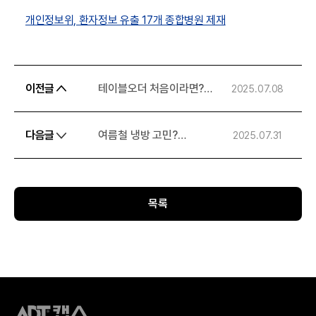
개인정보위, 환자정보 유출 17개 종합병원 제재
이전글
테이블오더 처음이라면?
2025.07.08
캡스 스마트오더로
간편하게 시작하세요!
다음글
여름철 냉방 고민?
2025.07.31
스마트냉난방으로 에너지
효율 높이기!
목록