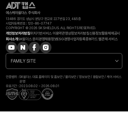
에스케이쉴더스 주식회사
13486 경기도 성남시 분당구 판교로 227번길 23, 4&5층
사업자등록번호 :
120-​86-​07747
COPYRIGHT © 2026 SK SHIELDUS. ALL RIGHTS RESERVED.
개인정보처리방침
위치기반서비스 이용약관
영상정보처리방침
신용정보활용체제공시
회사소개
SK쉴더스 윤리경영
채용정보
ESG경영
사업자등록증
뷰가드 웹관제 서비스
FAMILY SITE
인증범위 : SK쉴더스 대표 홈페이지 및 홈보안 / 물리보안 / 정보보안 / 융합보안 / 케어 서비스
운영
유효기간 : 2023.08.02 ~ 2026.08.01
상담 예약
카톡상담
전화상담