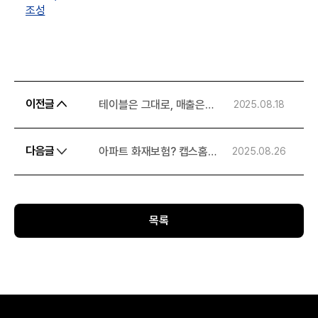
조성
이전글
테이블은 그대로, 매출은
2025.08.18
2배? 식당 회전율 높이는
스마트오더 전략
다음글
아파트 화재보험? 캡스홈
2025.08.26
도난·화재 보상 서비스로 한
번에 대비하기
목록